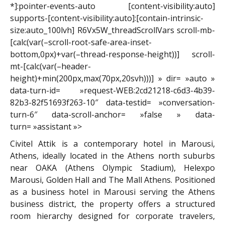
*]:pointer-events-auto [content-visibility:auto]
supports-[content-visibility:auto]:[contain-intrinsic-
size:auto_100lvh] R6Vx5W_threadScrollVars scroll-mb-
[calc(var(–scroll-root-safe-area-inset-
bottom,0px)+var(–thread-response-height))] scroll-
mt-[calc(var(–header-
height)+min(200px,max(70px,20svh)))] » dir= »auto »
data-turn-id= »request-WEB:2cd21218-c6d3-4b39-
82b3-82f51693f263-10″ data-testid= »conversation-
turn-6″ data-scroll-anchor= »false » data-
turn= »assistant »>
Civitel Attik is a contemporary hotel in Marousi,
Athens, ideally located in the Athens north suburbs
near OAKA (Athens Olympic Stadium), Helexpo
Marousi, Golden Hall and The Mall Athens. Positioned
as a business hotel in Marousi serving the Athens
business district, the property offers a structured
room hierarchy designed for corporate travelers,