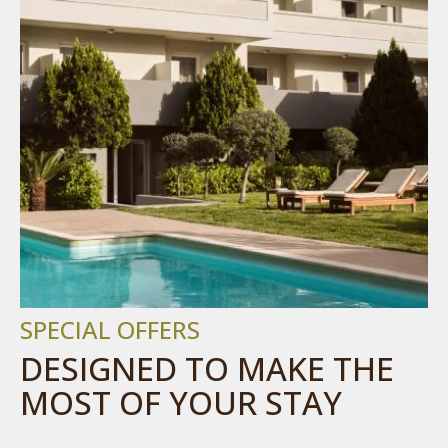
swimming
pool
and
sun
loungers
at
Civitel
Attik
business
hotel
in
Maroussi
Athens
SPECIAL OFFERS
near
DESIGNED TO MAKE THE
OAKA
and
MOST OF YOUR STAY
Golden
Hall