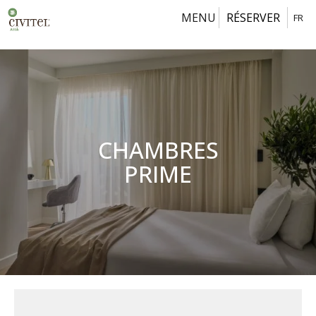
MENU
RÉSERVER
FR
Modern
prime
hotel
room
with
double
CHAMBRES
bed
PRIME
at
Civitel
Attik
Athens