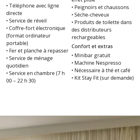
• Téléphone avec ligne
• Peignoirs et chaussons
directe
• Sèche-cheveux
• Service de réveil
• Produits de toilette dans
• Coffre-fort électronique
des distributeurs
(format ordinateur
rechargeables
portable)
Confort et extras
• Fer et planche à repasser
• Minibar gratuit
• Service de ménage
• Machine Nespresso
quotidien
• Nécessaire à thé et café
• Service en chambre (7 h
• Kit Stay Fit (sur demande)
00 – 22 h 30)
Modern
Chambres
prime
Prime
hotel